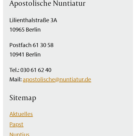
Apostolische Nuntiatur
Lilienthalstraße 3A
10965 Berlin
Postfach 61 30 58
10941 Berlin
Tel.: 030 61 62 40
Mail:
apostolische@nuntiatur.de
Sitemap
Navigation
Aktuelles
überspringen
Papst
Nuntius