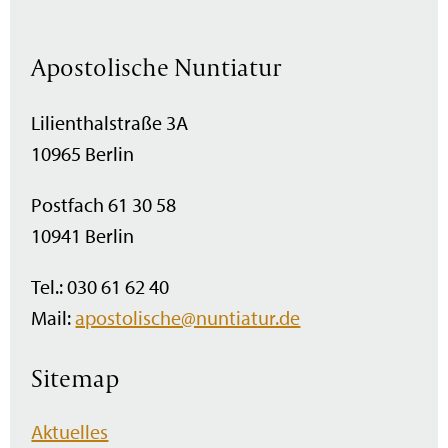
Apostolische Nuntiatur
Lilienthalstraße 3A
10965 Berlin
Postfach 61 30 58
10941 Berlin
Tel.: 030 61 62 40
Mail:
apostolische@nuntiatur.de
Sitemap
Navigation
Aktuelles
überspringen