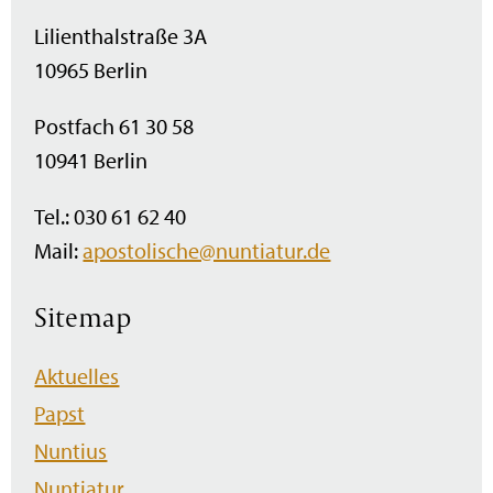
Lilienthalstraße 3A
10965 Berlin
Postfach 61 30 58
10941 Berlin
Tel.: 030 61 62 40
Mail:
apostolische@nuntiatur.de
Sitemap
Navigation
Aktuelles
überspringen
Papst
Nuntius
Nuntiatur