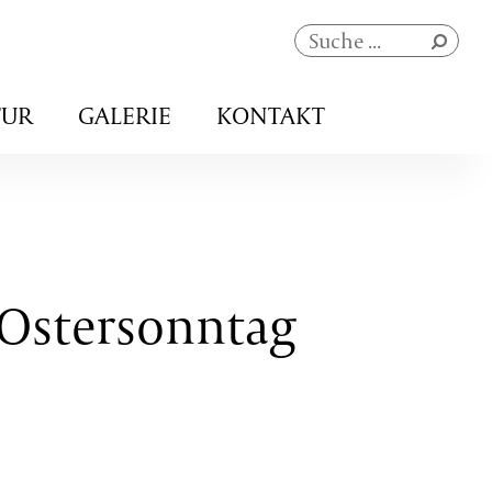
Navigation
TUR
GALERIE
KONTAKT
überspringen
 Ostersonntag