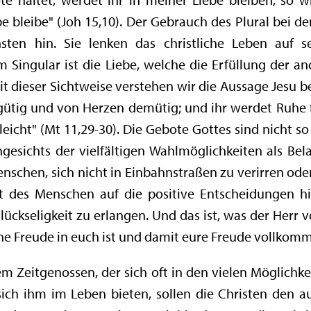
e bleibe" (Joh 15,10). Der Gebrauch des Plural bei d
ten hin. Sie lenken das christliche Leben auf se
 Singular ist die Liebe, welche die Erfüllung der and
t dieser Sichtweise verstehen wir die Aussage Jesu 
 gütig und von Herzen demütig; und ihr werdet Ruhe 
 leicht" (Mt 11,29-30). Die Gebote Gottes sind nicht so 
esichts der vielfältigen Wahlmöglichkeiten als Bel
chen, sich nicht in Einbahnstraßen zu verirren oder
eit des Menschen auf die positive Entscheidungen hi
ückseligkeit zu erlangen. Und das ist, was der Herr
e Freude in euch ist und damit eure Freude vollkomme
m Zeitgenossen, der sich oft in den vielen Möglich
 sich ihm im Leben bieten, sollen die Christen den 