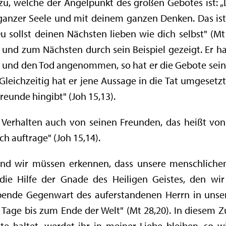
nzu, welche der Angelpunkt des großen Gebotes ist: „
ganzer Seele und mit deinem ganzen Denken. Das ist 
u sollst deinen Nächsten lieben wie dich selbst" (Mt 
 und zum Nächsten durch sein Beispiel gezeigt. Er h
 und den Tod angenommen, so hat er die Gebote seines
 Gleichzeitig hat er jene Aussage in die Tat umgesetzt:
reunde hingibt" (Joh 15,13).
 Verhalten auch von seinen Freunden, das heißt von
ch auftrage" (Joh 15,14).
und wir müssen erkennen, dass unsere menschlichen 
 die Hilfe der Gnade des Heiligen Geistes, den wi
ende Gegenwart des auferstandenen Herrn in unser
le Tage bis zum Ende der Welt" (Mt 28,20). In diese
e haltet, werdet ihr in meiner Liebe bleiben, so w