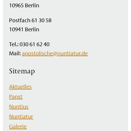
10965 Berlin
Postfach 61 30 58
10941 Berlin
Tel.: 030 61 62 40
Mail:
apostolische@nuntiatur.de
Sitemap
Navigation
Aktuelles
überspringen
Papst
Nuntius
Nuntiatur
Galerie