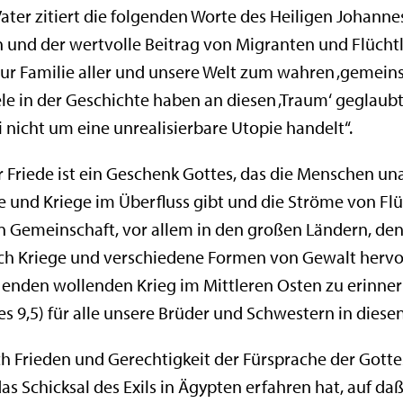
er zitiert die folgenden Worte des Heiligen Johannes P
en und der wertvolle Beitrag von Migranten und Flüch
ur Familie aller und unsere Welt zum wahren ‚gemein
le in der Geschichte haben an diesen ‚Traum‘ geglaub
i nicht um eine unrealisierbare Utopie handelt“.
 Friede ist ein Geschenk Gottes, das die Menschen una
e und Kriege im Überfluss gibt und die Ströme von Fl
len Gemeinschaft, vor allem in den großen Ländern, d
ch Kriege und verschiedene Formen von Gewalt hervo
t enden wollenden Krieg im Mittleren Osten zu erinnern
Jes 9,5) für alle unsere Brüder und Schwestern in diese
h Frieden und Gerechtigkeit der Fürsprache der Gotte
 Schicksal des Exils in Ägypten erfahren hat, auf daß