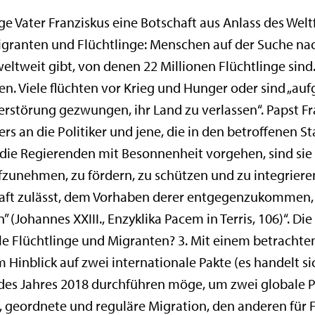
ige Vater Franziskus eine Botschaft aus Anlass des Wel
 Migranten und Flüchtlinge: Menschen auf der Suche nac
eltweit gibt, von denen 22 Millionen Flüchtlinge sind
 Viele flüchten vor Krieg und Hunger oder sind „auf
störung gezwungen, ihr Land zu verlassen“. Papst Fra
s an die Politiker und jene, die in den betroffenen 
 die Regierenden mit Besonnenheit vorgehen, sind sie
unehmen, zu fördern, zu schützen und zu integrieren,
aft zulässt, dem Vorhaben derer entgegenzukommen, d
(Johannes XXIII., Enzyklika Pacem in Terris, 106)“. Die
 Flüchtlinge und Migranten? 3. Mit einem betrachtende
m Hinblick auf zwei internationale Pakte (es handelt s
 des Jahres 2018 durchführen möge, um zwei globale P
, geordnete und reguläre Migration, den anderen für Fl