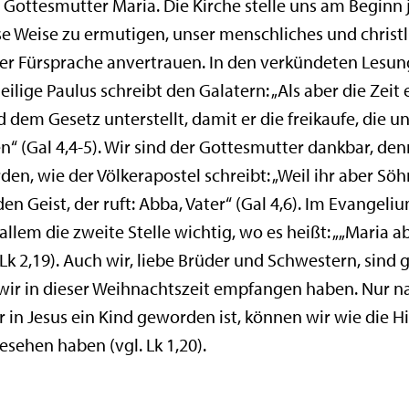
r Gottesmutter Maria. Die Kirche stelle uns am Beginn 
e Weise zu ermutigen, unser menschliches und christl
rer Fürsprache anvertrauen. In den verkündeten Lesun
ilige Paulus schreibt den Galatern: „Als aber die Zeit 
 dem Gesetz unterstellt, damit er die freikaufe, die 
“ (Gal 4,4-5). Wir sind der Gottesmutter dankbar, den
den, wie der Völkerapostel schreibt: „Weil ihr aber Söh
en Geist, der ruft: Abba, Vater“ (Gal 4,6). Im Evangel
allem die zweite Stelle wichtig, wo es heißt: „„Maria 
Lk 2,19). Auch wir, liebe Brüder und Schwestern, sind 
wir in dieser Weihnachtszeit empfangen haben. Nur n
 in Jesus ein Kind geworden ist, können wir wie die H
sehen haben (vgl. Lk 1,20).