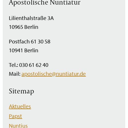
Apostolische Nuntiatur
Lilienthalstraße 3A
10965 Berlin
Postfach 61 30 58
10941 Berlin
Tel.: 030 61 62 40
Mail:
apostolische@nuntiatur.de
Sitemap
Navigation
Aktuelles
überspringen
Papst
Nuntius