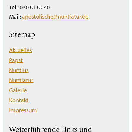
Tel.: 030 61 62 40
Mail:
apostolische@nuntiatur.de
Sitemap
Navigation
Aktuelles
überspringen
Papst
Nuntius
Nuntiatur
Galerie
Kontakt
Impressum
Weiterführende Links und