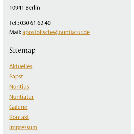
10941 Berlin
Tel.: 030 61 62 40
Mail:
apostolische@nuntiatur.de
Sitemap
Navigation
Aktuelles
überspringen
Papst
Nuntius
Nuntiatur
Galerie
Kontakt
Impressum