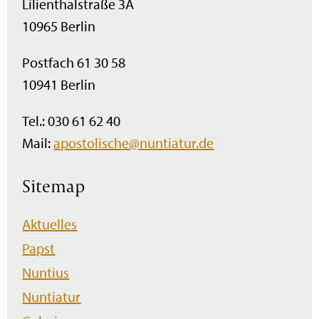
Lilienthalstraße 3A
10965 Berlin
Postfach 61 30 58
10941 Berlin
Tel.: 030 61 62 40
Mail:
apostolische@nuntiatur.de
Sitemap
Navigation
Aktuelles
überspringen
Papst
Nuntius
Nuntiatur