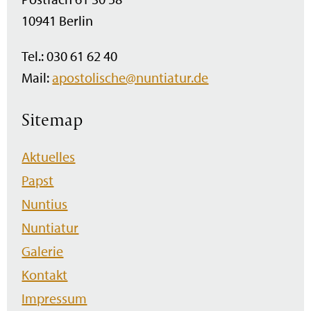
10941 Berlin
Tel.: 030 61 62 40
Mail:
apostolische@nuntiatur.de
Sitemap
Navigation
Aktuelles
überspringen
Papst
Nuntius
Nuntiatur
Galerie
Kontakt
Impressum