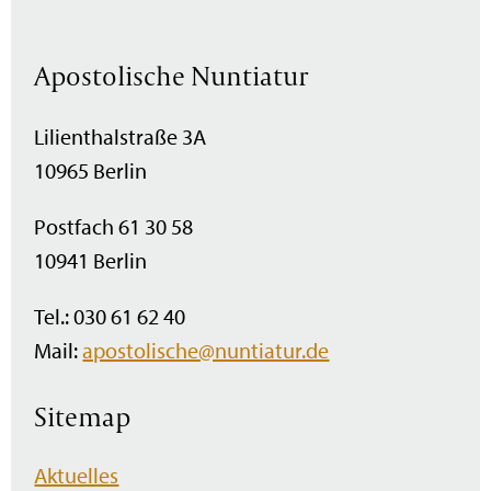
Apostolische Nuntiatur
Lilienthalstraße 3A
10965 Berlin
Postfach 61 30 58
10941 Berlin
Tel.: 030 61 62 40
Mail:
apostolische@nuntiatur.de
Sitemap
Navigation
Aktuelles
überspringen