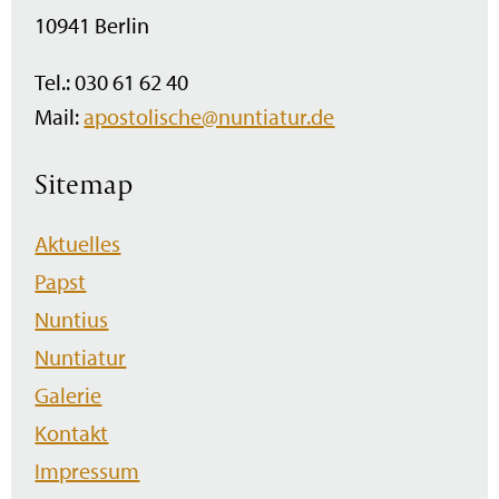
10941 Berlin
Tel.: 030 61 62 40
Mail:
apostolische@nuntiatur.de
Sitemap
Navigation
Aktuelles
überspringen
Papst
Nuntius
Nuntiatur
Galerie
Kontakt
Impressum