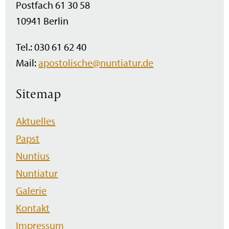
Postfach 61 30 58
10941 Berlin
Tel.: 030 61 62 40
Mail:
apostolische@nuntiatur.de
Sitemap
Navigation
Aktuelles
überspringen
Papst
Nuntius
Nuntiatur
Galerie
Kontakt
Impressum