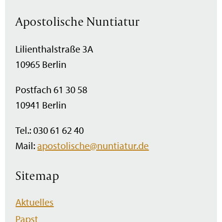
Apostolische Nuntiatur
Lilienthalstraße 3A
10965 Berlin
Postfach 61 30 58
10941 Berlin
Tel.: 030 61 62 40
Mail:
apostolische@nuntiatur.de
Sitemap
Navigation
Aktuelles
überspringen
Papst