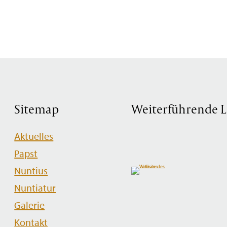
Sitemap
Weiterführende L
Navigation
Aktuelles
überspringen
Papst
Nuntius
Nuntiatur
Galerie
Kontakt