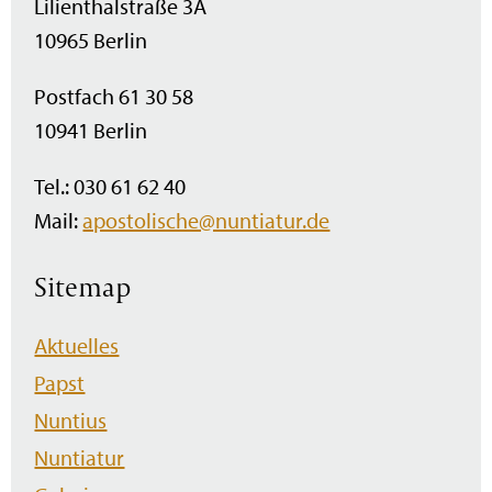
Lilienthalstraße 3A
10965 Berlin
Postfach 61 30 58
10941 Berlin
Tel.: 030 61 62 40
Mail:
apostolische@nuntiatur.de
Sitemap
Navigation
Aktuelles
überspringen
Papst
Nuntius
Nuntiatur