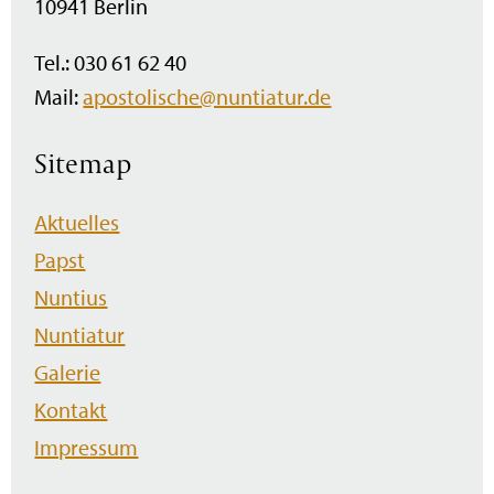
10941 Berlin
Tel.: 030 61 62 40
Mail:
apostolische@nuntiatur.de
Sitemap
Navigation
Aktuelles
überspringen
Papst
Nuntius
Nuntiatur
Galerie
Kontakt
Impressum