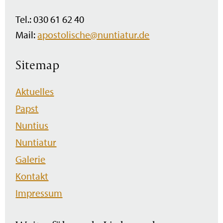
Tel.: 030 61 62 40
Mail:
apostolische@nuntiatur.de
Sitemap
Navigation
Aktuelles
überspringen
Papst
Nuntius
Nuntiatur
Galerie
Kontakt
Impressum