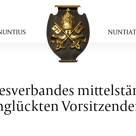
NUNTIUS
NUNTIA
desverbandes mittelstä
unglückten Vorsitzend