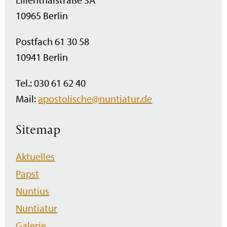
10965 Berlin
Postfach 61 30 58
10941 Berlin
Tel.: 030 61 62 40
Mail:
apostolische@nuntiatur.de
Sitemap
Navigation
Aktuelles
überspringen
Papst
Nuntius
Nuntiatur
Galerie