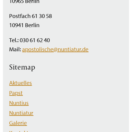
10965 Berlin
Postfach 61 30 58
10941 Berlin
Tel.: 030 61 62 40
Mail:
apostolische@nuntiatur.de
Sitemap
Navigation
Aktuelles
überspringen
Papst
Nuntius
Nuntiatur
Galerie