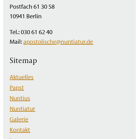
Postfach 61 30 58
10941 Berlin
Tel.: 030 61 62 40
Mail:
apostolische@nuntiatur.de
Sitemap
Navigation
Aktuelles
überspringen
Papst
Nuntius
Nuntiatur
Galerie
Kontakt