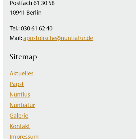
Postfach 61 30 58
10941 Berlin
Tel.: 030 61 62 40
Mail:
apostolische@nuntiatur.de
Sitemap
Navigation
Aktuelles
überspringen
Papst
Nuntius
Nuntiatur
Galerie
Kontakt
Impressum