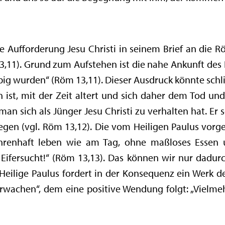
ie Aufforderung Jesu Christi in seinem Brief an die 
11). Grund zum Aufstehen ist die nahe Ankunft des He
ubig wurden“ (Röm 13,11). Dieser Ausdruck könnte schl
 ist, mit der Zeit altert und sich daher dem Tod un
 man sich als Jünger Jesu Christi zu verhalten hat. Er 
egen (vgl. Röm 13,12). Die vom Heiligen Paulus vorges
 ehrenhaft leben wie am Tag, ohne maßloses Essen
Eifersucht!“ (Röm 13,13). Das können wir nur dadur
eilige Paulus fordert in der Konsequenz ein Werk de
erwachen“, dem eine positive Wendung folgt: „Vielmeh