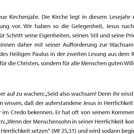
e Kirchenjahr. Die Kirche legt in diesem Lesejahr
tung vor. Wir haben so die Gelegenheit, Jesus nac
r Schritt seine Eigenheiten, seinen Stil und seine Prio
ginnen daher mit seiner Aufforderung zur Wachsamke
es Heiligen Paulus in der zweiten Lesung aus dem Röm
für die Christen, sondern für alle Menschen guten Willen
ger auf zu wachen: „Seid also wachsam! Denn ihr wiss
n wissen, daß der auferstandene Jesus in Herrlichk
wir im Credo bekennen. Er hat oft von seinem Kommen
n: „Wenn der Menschensohn in seiner Herrlichkeit ko
r Herrlichkeit setzen“ (Mt 25,31) und wird sodann beg