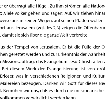
; er überragt alle Hügel. Zu ihm strömen alle Nationen
t: „Viele Völker gehen und sagen: Auf, wir ziehen h
weise uns in seinen Wegen, auf seinen Pfaden wollen w
t aus Jerusalem (vgl. Jes 2,3) zeigen die Offenbarun
 damit sie sich über die ganze Welt verbreite.
stus der Tempel von Jerusalem. Er ist die Fülle der
schen gerettet werden und zur Erkenntnis der Wahrheit
 Missionsauftrag: das Evangelium Jesu Christi allen 
 Bei diesem Werk der Evangelisierung ist von gr
rlöser, was in verschiedenen Religionen und Kulture
 Malereien bezeugen. Danken wir Gott für dieses Bed
 Bemühen wir uns, daß es durch die missionarische Tä
vollkommen verwirklicht werden kann.