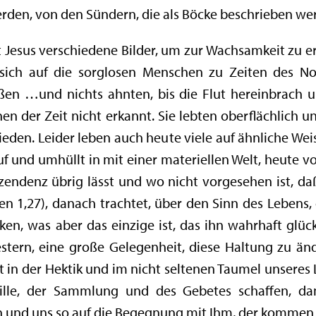
werden, von den Sündern, die als Böcke beschrieben we
Jesus verschiedene Bilder, um zur Wachsamkeit zu er
t sich auf die sorglosen Menschen zu Zeiten des N
eßen …und nichts ahnten, bis die Flut hereinbrach un
en der Zeit nicht erkannt. Sie lebten oberflächlich 
ieden. Leider leben auch heute viele auf ähnliche We
 und umhüllt in mit einer materiellen Welt, heute vor 
zendenz übrig lässt und wo nicht vorgesehen ist, da
n 1,27), danach trachtet, über den Sinn des Lebens, 
n, was aber das einzige ist, das ihn wahrhaft glück
tern, eine große Gelegenheit, diese Haltung zu änd
st in der Hektik und im nicht seltenen Taumel unser
ille, der Sammlung und des Gebetes schaffen, da
nd uns so auf die Begegnung mit Ihm, der kommen w