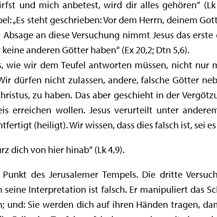
fst und mich anbetest, wird dir alles gehören“ (Lk 
el: „Es steht geschrieben: Vor dem Herrn, deinem Gott
der Absage an diese Versuchung nimmt Jesus das erste d
 keine anderen Götter haben“ (Ex 20,2; Dtn 5,6).
s, wie wir dem Teufel antworten müssen, nicht nur m
Wir dürfen nicht zulassen, andere, falsche Götter 
hristus, zu haben. Das aber geschieht in der Vergötz
s erreichen wollen. Jesus verurteilt unter andere
ertigt (heiligt). Wir wissen, dass dies falsch ist, sei e
z dich von hier hinab“ (Lk 4,9).
Punkt des Jerusalemer Tempels. Die dritte Versuc
h seine Interpretation ist falsch. Er manipuliert das Sc
; und: Sie werden dich auf ihren Händen tragen, dam