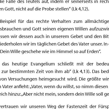
ie Falle des Teufels auf, indem er seinerseits in recht
n Gott, nicht auf die Probe stellen“ (Lk 4,12).
 Beispiel für das rechte Verhalten zum allmächtig
ssbrauchen und Gott seinen eigenen Willen aufzuzwin
ssen wir dessen auch in unserem Gebet und den Bit
derholen wir im täglichen Gebet des Vater unser. In
 „Dein Wille geschehe wie im Himmel so auf Erden“.
 das heutige Evangelium schließt mit der bede
s zur bestimmten Zeit von ihm ab“ (Lk 4,13). Das bed
 von Versuchungen heimgesucht wird. Die größte wi
 Vater anfleht: „Vater, wenn du willst, so nimm diesen
ch hinzu: „Aber nicht mein, sondern dein Wille soll ge
ertrauen wir unseren Weg der Fastenzeit der Fürs