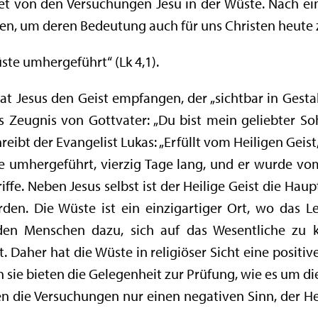
et von den Versuchungen Jesu in der Wüste. Nach ei
ngen, um deren Bedeutung auch für uns Christen heute
ste umhergeführt“ (Lk 4,1).
hat Jesus den Geist empfangen, der „sichtbar in Gest
s Zeugnis von Gottvater: „Du bist mein geliebter So
hreibt der Evangelist Lukas: „Erfüllt vom Heiligen Geis
 umhergeführt, vierzig Tage lang, und er wurde vom T
ffe. Neben Jesus selbst ist der Heilige Geist die Hauptf
en. Die Wüste ist ein einzigartiger Ort, wo das 
 den Menschen dazu, sich auf das Wesentliche zu 
 Daher hat die Wüste in religiöser Sicht eine posit
 sie bieten die Gelegenheit zur Prüfung, wie es um di
n die Versuchungen nur einen negativen Sinn, der He