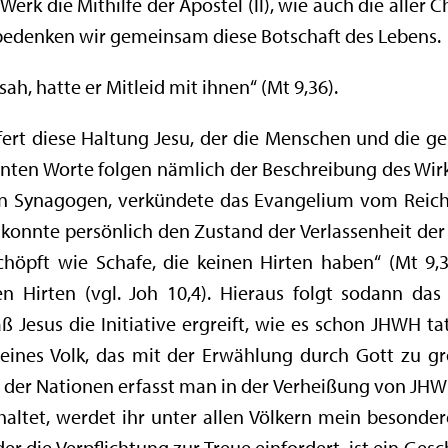
erk die Mithilfe der Apostel (II), wie auch die aller Ch
bedenken wir gemeinsam diese Botschaft des Lebens.
sah, hatte er Mitleid mit ihnen“ (Mt 9,36).
fert diese Haltung Jesu, der die Menschen und die g
hnten Worte folgen nämlich der Beschreibung des Wirk
ren Synagogen, verkündete das Evangelium vom Reich
s konnte persönlich den Zustand der Verlassenheit der 
öpft wie Schafe, die keinen Hirten haben“ (Mt 9,
ten Hirten (vgl. Joh 10,4). Hieraus folgt sodann d
ß Jesus die Initiative ergreift, wie es schon JHWH tat
kleines Volk, das mit der Erwählung durch Gott zu g
 der Nationen erfasst man in der Verheißung von JHWH
ltet, werdet ihr unter allen Völkern mein besondere
der die Verpflichtung zur Treue einfordert, ist ein Gesc