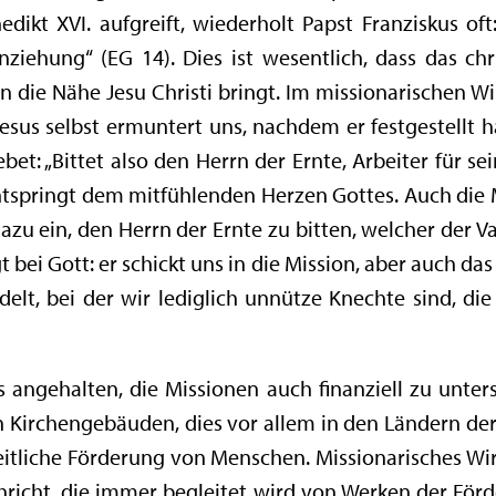
ikt XVI. aufgreift, wiederholt Papst Franziskus oft
ziehung“ (EG 14). Dies ist wesentlich, dass das chr
n die Nähe Jesu Christi bringt. Im missionarischen Wi
sus selbst ermuntert uns, nachdem er festgestellt hat
bet: „Bittet also den Herrn der Ernte, Arbeiter für se
entspringt dem mitfühlenden Herzen Gottes. Auch di
zu ein, den Herrn der Ernte zu bitten, welcher der Vat
gt bei Gott: er schickt uns in die Mission, aber auch d
elt, bei der wir lediglich unnütze Knechte sind, die 
s angehalten, die Missionen auch finanziell zu unte
n Kirchengebäuden, dies vor allem in den Ländern de
eitliche Förderung von Menschen. Missionarisches Wi
richt, die immer begleitet wird von Werken der Förd