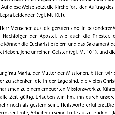
uf diese Weise setzt die Kirche fort, den Auftrag des 
Lepra Leidenden (vgl. Mt 10,1).
 Herr Menschen aus, die gerufen sind, in besonderer 
d Nachfolger der Apostel, wie auch die Priester, 
 sie können die Eucharistie feiern und das Sakrament
ieben, jene unreinen Geister (vgl. Mt 10,1), und d
ungfrau Maria, der Mutter der Missionen, bitten wir 
ter zu schenken, die in der Lage sind, die vielen Chr
harismen zu einem erneuerten Missionswerk zu führen
 alle Zeit gültig. Erlauben wir Ihm, ihn durch unse
r noch als gestern seine Heilsworte erfüllen: „Die 
errn der Ernte, Arbeiter in seine Ernte auszusenden!“ (M