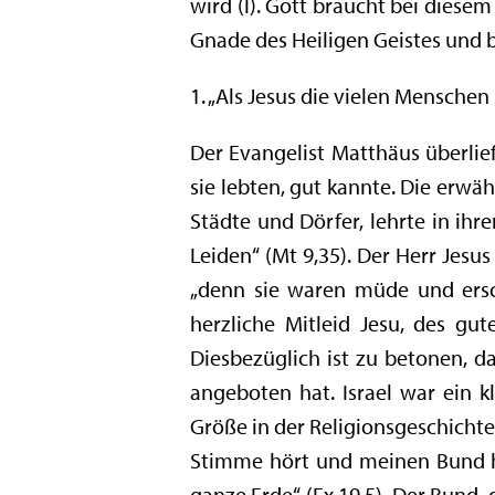
wird (I). Gott braucht bei diesem W
Gnade des Heiligen Geistes und 
1. „Als Jesus die vielen Menschen 
Der Evangelist Matthäus überlie
sie lebten, gut kannte. Die erwä
Städte und Dörfer, lehrte in ih
Leiden“ (Mt 9,35). Der Herr Jesu
„denn sie waren müde und ersch
herzliche Mitleid Jesu, des gu
Diesbezüglich ist zu betonen, da
angeboten hat. Israel war ein 
Größe in der Religionsgeschichte
Stimme hört und meinen Bund ha
ganze Erde“ (Ex 19,5). Der Bund, 