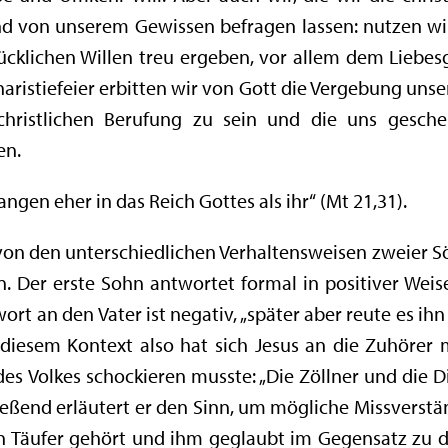
 von unserem Gewissen befragen lassen: nutzen wir 
ücklichen Willen treu ergeben, vor allem dem Lieb
ristiefeier erbitten wir von Gott die Vergebung unser
ristlichen Berufung zu sein und die uns geschen
en.
angen eher in das Reich Gottes als ihr“ (Mt 21,31).
 von den unterschiedlichen Verhaltensweisen zweier Sö
. Der erste Sohn antwortet formal in positiver Weise
ort an den Vater ist negativ, „später aber reute es ihn
In diesem Kontext also hat sich Jesus an die Zuhörer
es Volkes schockieren musste: „Die Zöllner und die 
hließend erläutert er den Sinn, um mögliche Missvers
n Täufer gehört und ihm geglaubt im Gegensatz zu de