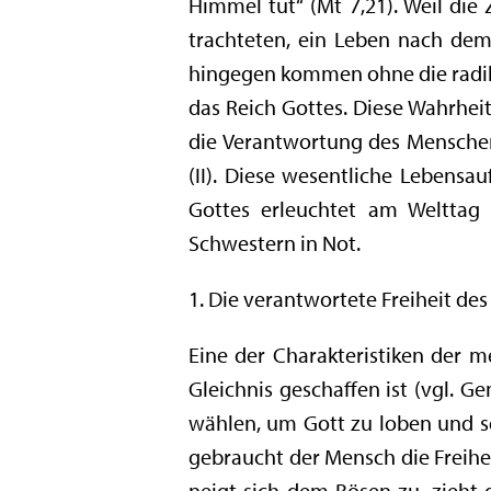
Himmel tut“ (Mt 7,21). Weil die
trachteten, ein Leben nach dem 
hingegen kommen ohne die radik
das Reich Gottes. Diese Wahrhei
die Verantwortung des Menschen 
(II). Diese wesentliche Lebensa
Gottes erleuchtet am Welttag
Schwestern in Not.
1. Die verantwortete Freiheit d
Eine der Charakteristiken der m
Gleichnis geschaffen ist (vgl. Ge
wählen, um Gott zu loben und se
gebraucht der Mensch die Freihe
neigt sich dem Bösen zu, zieht