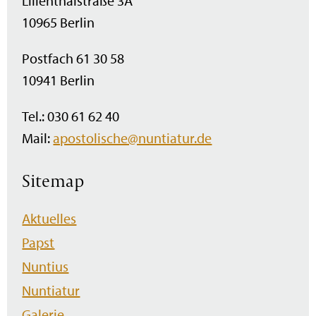
Lilienthalstraße 3A
10965 Berlin
Postfach 61 30 58
10941 Berlin
Tel.: 030 61 62 40
Mail:
apostolische@nuntiatur.de
Sitemap
Navigation
Aktuelles
überspringen
Papst
Nuntius
Nuntiatur
Galerie