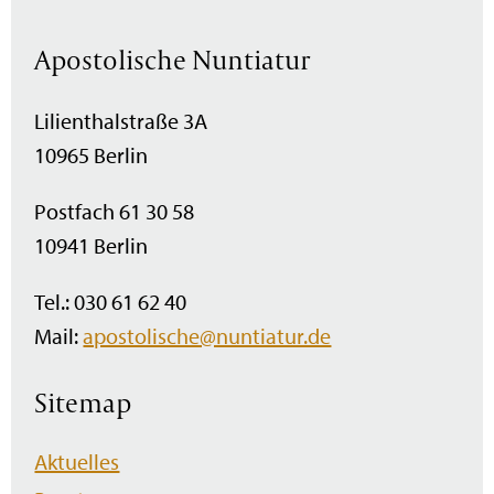
Apostolische Nuntiatur
Lilienthalstraße 3A
10965 Berlin
Postfach 61 30 58
10941 Berlin
Tel.: 030 61 62 40
Mail:
apostolische@nuntiatur.de
Sitemap
Navigation
Aktuelles
überspringen