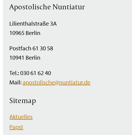
Apostolische Nuntiatur
Lilienthalstraße 3A
10965 Berlin
Postfach 61 30 58
10941 Berlin
Tel.: 030 61 62 40
Mail:
apostolische@nuntiatur.de
Sitemap
Navigation
Aktuelles
überspringen
Papst