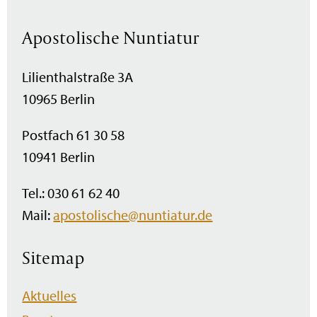
Apostolische Nuntiatur
Lilienthalstraße 3A
10965 Berlin
Postfach 61 30 58
10941 Berlin
Tel.: 030 61 62 40
Mail:
apostolische@nuntiatur.de
Sitemap
Navigation
Aktuelles
überspringen