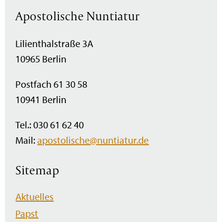
Apostolische Nuntiatur
Lilienthalstraße 3A
10965 Berlin
Postfach 61 30 58
10941 Berlin
Tel.: 030 61 62 40
Mail:
apostolische@nuntiatur.de
Sitemap
Navigation
Aktuelles
überspringen
Papst