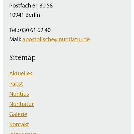
Postfach 61 30 58
10941 Berlin
Tel.: 030 61 62 40
Mail:
apostolische@nuntiatur.de
Sitemap
Navigation
Aktuelles
überspringen
Papst
Nuntius
Nuntiatur
Galerie
Kontakt