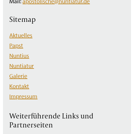
Mail:
apostolische@nuntiatur.de
Sitemap
Navigation
Aktuelles
überspringen
Papst
Nuntius
Nuntiatur
Galerie
Kontakt
Impressum
Weiterführende Links und
Partnerseiten