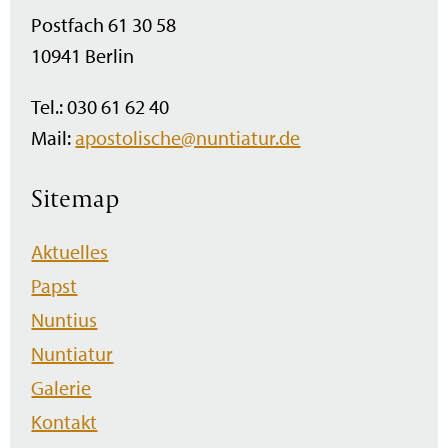
Postfach 61 30 58
10941 Berlin
Tel.: 030 61 62 40
Mail:
apostolische@nuntiatur.de
Sitemap
Navigation
Aktuelles
überspringen
Papst
Nuntius
Nuntiatur
Galerie
Kontakt