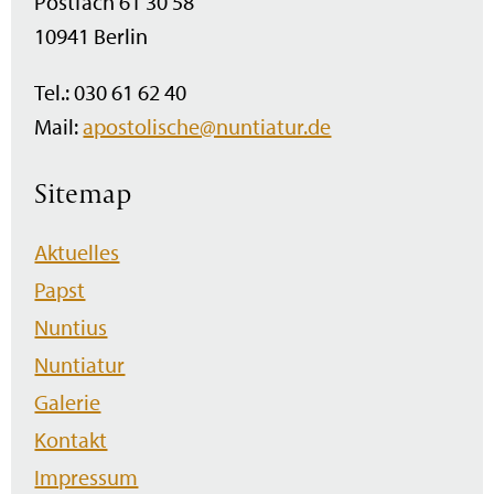
Postfach 61 30 58
10941 Berlin
Tel.: 030 61 62 40
Mail:
apostolische@nuntiatur.de
Sitemap
Navigation
Aktuelles
überspringen
Papst
Nuntius
Nuntiatur
Galerie
Kontakt
Impressum