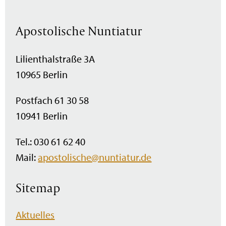
Apostolische Nuntiatur
Lilienthalstraße 3A
10965 Berlin
Postfach 61 30 58
10941 Berlin
Tel.: 030 61 62 40
Mail:
apostolische@nuntiatur.de
Sitemap
Navigation
Aktuelles
überspringen