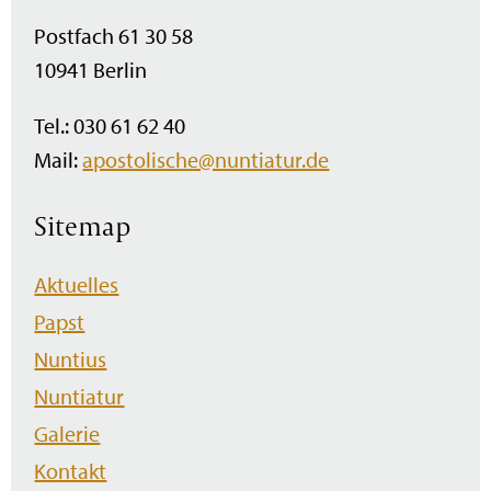
Postfach 61 30 58
10941 Berlin
Tel.: 030 61 62 40
Mail:
apostolische@nuntiatur.de
Sitemap
Navigation
Aktuelles
überspringen
Papst
Nuntius
Nuntiatur
Galerie
Kontakt