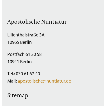
Apostolische Nuntiatur
Lilienthalstraße 3A
10965 Berlin
Postfach 61 30 58
10941 Berlin
Tel.: 030 61 62 40
Mail:
apostolische@nuntiatur.de
Sitemap
Navigation