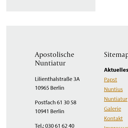
Apostolische
Sitema
Nuntiatur
Navigation
Aktuelle
überspringen
Lilienthalstraße 3A
Papst
10965 Berlin
Nuntius
Nuntiatur
Postfach 61 30 58
Galerie
10941 Berlin
Kontakt
Tel.: 030 61 62 40
Impressu