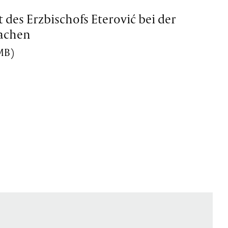
 des Erzbischofs Eterović bei der
Aachen
 MB)