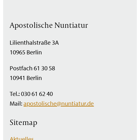
Apostolische Nuntiatur
Lilienthalstraße 3A
10965 Berlin
Postfach 61 30 58
10941 Berlin
Tel.: 030 61 62 40
Mail:
apostolische@nuntiatur.de
Sitemap
Navigation
Aktuelles