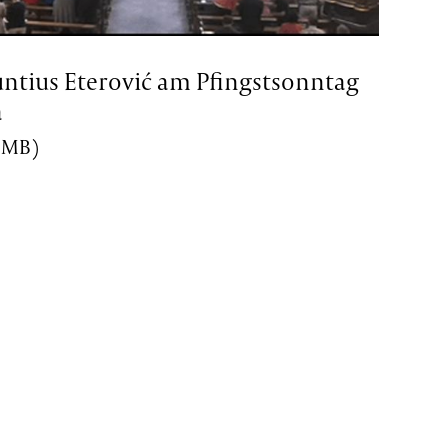
untius Eterović am Pfingstsonntag
a
4 MB)