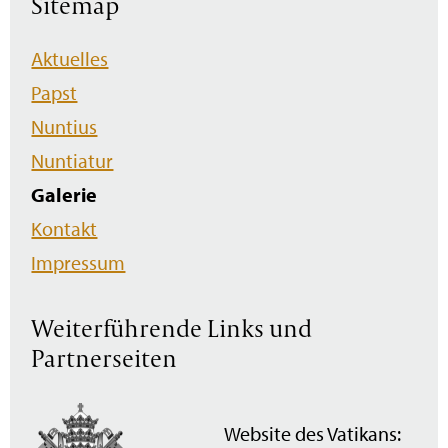
Sitemap
Navigation
Aktuelles
überspringen
Papst
Nuntius
Nuntiatur
Galerie
Kontakt
Impressum
Weiterführende Links und
Partnerseiten
Website des Vatikans: