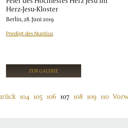
Feier des Hochfestes Herz Jesu im
Herz-Jesu-Kloster
Berlin, 28. Juni 2019
Predigt des Nuntius
ZUR GALERIE
urück
104
105
106
107
108
109
110
Vorw