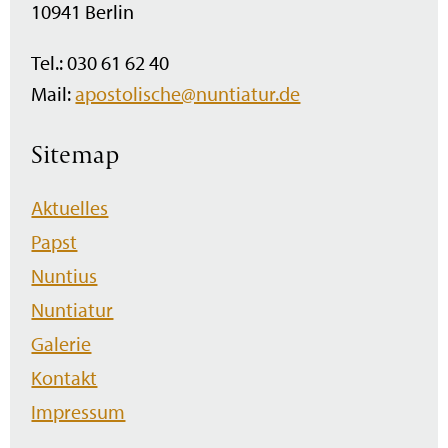
10941 Berlin
Tel.: 030 61 62 40
Mail:
apostolische@nuntiatur.de
Sitemap
Navigation
Aktuelles
überspringen
Papst
Nuntius
Nuntiatur
Galerie
Kontakt
Impressum