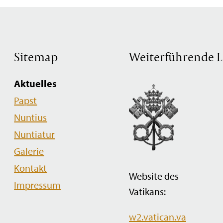
Sitemap
Weiterführende L
Navigation
Aktuelles
überspringen
Papst
Nuntius
Nuntiatur
Galerie
Kontakt
Website des
Impressum
Vatikans:
w2.vatican.va