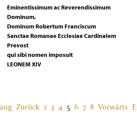
Eminentissimum ac Reverendissimum
Dominum,
Dominum Robertum Franciscum
Sanctae Romanae Ecclesiae Cardinalem
Prevost
qui sibi nomen imposuit
LEONEM XIV
fang
Zurück
2
3
4
5
6
7
8
Vorwärts
E