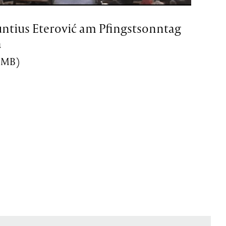
untius Eterović am Pfingstsonntag
a
4 MB)